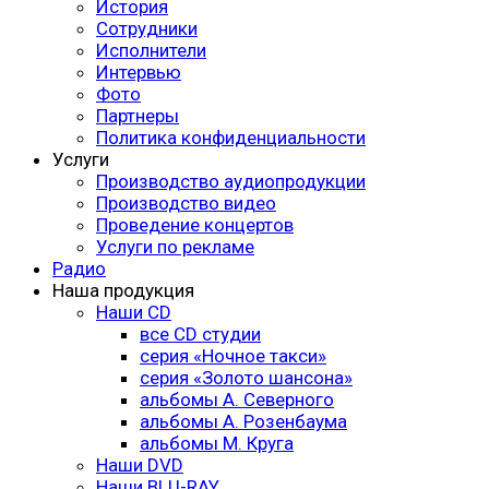
История
Сотрудники
Исполнители
Интервью
Фото
Партнеры
Политика конфиденциальности
Услуги
Производство аудиопродукции
Производство видео
Проведение концертов
Услуги по рекламе
Радио
Наша продукция
Наши CD
все CD студии
серия «Ночное такси»
серия «Золото шансона»
альбомы А. Северного
альбомы А. Розенбаума
альбомы М. Круга
Наши DVD
Наши BLU-RAY