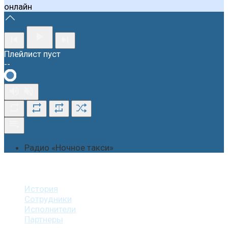
онлайн
Плейлист пуст
--
1
Радио «Ночное такси»
О студии
История
Сотрудники
Исполнители
Партнеры