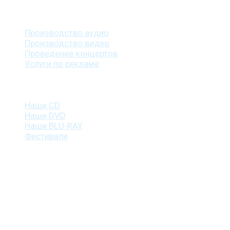
Наши услуги
Производство аудио
Производство видео
Проведение концертов
Услуги по рекламе
Наша продукция
Наши CD
Наши DVD
Наши BLU-RAY
Фестивали
Контакты
г. Санкт-Петербург
пр. Косыгина, д. 25, корп. 3
+7 (911) 223-19-29