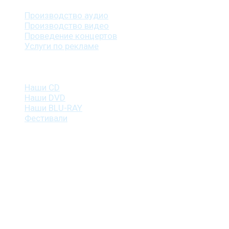
Производство аудио
Производство видео
Проведение концертов
Услуги по рекламе
Наша продукция
Наши CD
Наши DVD
Наши BLU-RAY
Фестивали
Контакты
г. Санкт-Петербург
пр. Косыгина, д. 25, корп. 3
+7 (911) 223-19-29
gp@shansonspb.ru