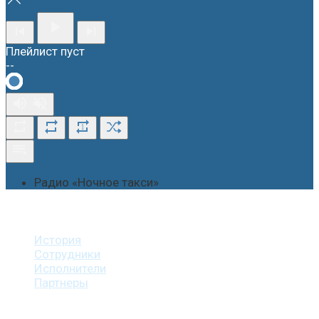
Плейлист пуст
--
1
Радио «Ночное такси»
О студии
История
Сотрудники
Исполнители
Партнеры
Наши услуги