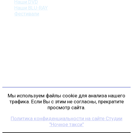
Наши DVD
Наши BLU-RAY
Фестивали
Контакты
г. Санкт-Петербург
пр. Косыгина, д. 25, корп. 3
+7 (911) 223-19-29
gp@shansonspb.ru
Мы используем файлы cookie для анализа нашего
трафика. Если Вы с этим не согласны, прекратите
просмотр сайта.
Политика конфиденциальности на сайте Студии
"Ночное такси"