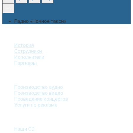
Радио «Ночное такси»
О студии
История
Сотрудники
Исполнители
Партнеры
Наши услуги
Производство аудио
Производство видео
Проведение концертов
Услуги по рекламе
Наша продукция
Наши CD