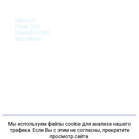
Наша продукция
Наши CD
Наши DVD
Наши BLU-RAY
Фестивали
Контакты
г. Санкт-Петербург
пр. Косыгина, д. 25, корп. 3
+7 (911) 223-19-29
gp@shansonspb.ru
Мы используем файлы cookie для анализа нашего
трафика. Если Вы с этим не согласны, прекратите
просмотр сайта.