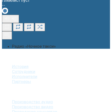
Плейлист пуст
--
1
Радио «Ночное такси»
О студии
История
Сотрудники
Исполнители
Партнеры
Наши услуги
Производство аудио
Производство видео
Проведение концертов