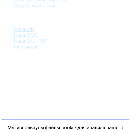
Услуги по рекламе
Наша продукция
Наши CD
Наши DVD
Наши BLU-RAY
Фестивали
Контакты
г. Санкт-Петербург
пр. Косыгина, д. 25, корп. 3
+7 (911) 223-19-29
gp@shansonspb.ru
Мы используем файлы cookie для анализа нашего