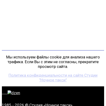
Контакты
г. Санкт-Петербург
пр. Косыгина, д. 25, корп. 3
+7 (911) 223-19-29
gp@shansonspb.ru
Мы используем файлы cookie для анализа нашего
трафика. Если Вы с этим не согласны, прекратите
просмотр сайта.
Политика конфиденциальности на сайте Студии
"Ночное такси"
1985 - 2026 © Студия «Ночное такси»