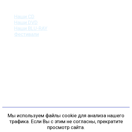
Наша продукция
Наши CD
Наши DVD
Наши BLU-RAY
Фестивали
Контакты
г. Санкт-Петербург
пр. Косыгина, д. 25, корп. 3
+7 (911) 223-19-29
gp@shansonspb.ru
Мы используем файлы cookie для анализа нашего
трафика. Если Вы с этим не согласны, прекратите
просмотр сайта.