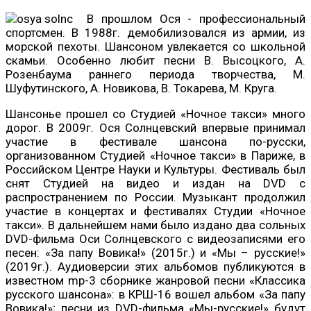
В прошлом Ося - профессиональный
спортсмен. В 1988г. демобилизовался из армии, из
морской пехоты. Шансоном увлекается со школьной
скамьи. Особенно любит песни В. Высоцкого, А.
Розенбаума раннего периода творчества, М.
Шуфутинского, А. Новикова, В. Токарева, М. Круга.
Шансонье прошел со Студией «Ночное такси» много
дорог. В 2009г. Ося Солнцевский впервые принимал
участие в фестивале шансона по-русски,
организованном Студией «Ночное такси» в Париже, в
Российском Центре Науки и Культуры. Фестиваль был
снят Студией на видео и издан на DVD с
распространением по России. Музыкант продолжил
участие в концертах и фестивалях Студии «Ночное
такси». В дальнейшем нами было издано два сольных
DVD-фильма Оси Солнцевского c видеозаписями его
песен: «За папу Вовика!» (2015г.) и «Мы – русские!»
(2019г.). Аудиоверсии этих альбомов публикуются в
известном mp-3 сборнике жанровой песни «Классика
русского шансона»: в КРШ-16 вошел альбом «За папу
Вовика!»; песни из DVD-фильма «Мы-русские!» будут